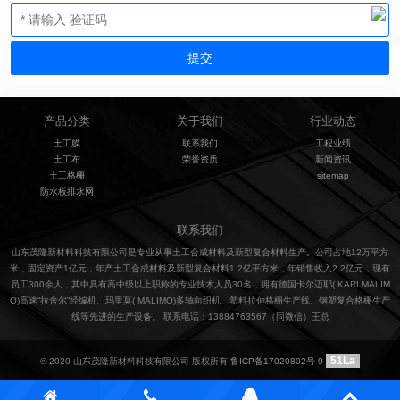
产品分类
关于我们
行业动态
土工膜
联系我们
工程业绩
土工布
荣誉资质
新闻资讯
土工格栅
sitemap
防水板排水网
联系我们
山东茂隆新材料科技有限公司是专业从事土工合成材料及新型复合材料生产。公司占地12万平方
米，固定资产1亿元，年产土工合成材料及新型复合材料1.2亿平方米，年销售收入2.2亿元，现有
员工300余人，其中具有高中级以上职称的专业技术人员30名，拥有德国卡尔迈耶( KARLMALIM
O)高速“拉舍尔”经编机、玛里莫( MALIMO)多轴向织机、塑料拉伸格栅生产线、钢塑复合格栅生产
线等先进的生产设备。 联系电话：13884763567（同微信）王总
51La
© 2020 山东茂隆新材料科技有限公司 版权所有
鲁ICP备17020802号-9