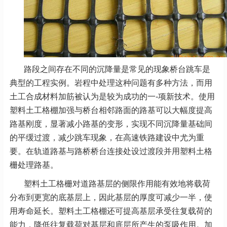
路段之间存在不同的沉降量是常见的现象桥台跳车是
典型的工程实例。岩程中处理这种问题有多种方法，而用
土工合成材料加筋被认为是较为成功的一-项新技术。使用
塑料土工格棚加强与桥台相邻路面的路基可以大幅度提高
路基刚度，显著减小路基的变形，实现不同沉降量基础间
的平缓过渡，减少跳车现象，在高速铁路建设中尤为重
要。在轨道路基与路桥桥台连接处设过渡段并用塑料土格
栅处理路基。
塑料土工格栅对道路基层的侧限作用能有效地将载荷
分布到更宽的底基层上，因此基层的厚度可减少一半，使
用寿命延长。塑料土工格棚还可提高基层承受往复载荷的
能力，降低往复载荷对基层和底层所产生的泵吸作用。加