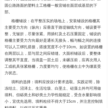
固公路路面的塑料土工格栅一般宜铺在面层或基层的下
部。
格栅铺设：在平整压实的场地上，安装铺设的格栅其
主要受力方向（纵向）应垂直于路堤轴线方向，铺设要平
整，无皱折，尽量张紧。用插钉及土石压重固定，铺设的
格栅主要受力方向最好是通长无接头，幅与幅之间的连接
可以人工绑扎搭接，搭接宽度不小于10cm。如设置的格栅
在两层以上，层与层之间应错缝。大面积铺设后，要整体
调整其平直度。当填盖一层土后，未碾压前，应再次用人
工或机具张紧格栅，力度要均匀，使格栅在土中为绷直受
力状态。
填料的选择：填料应按设计要求选取。实践证明，除
冻结土、沼泽土、生活垃圾、白垩土、硅藻土外均可用做
填料。但砾类土和砂类土力学性能稳定，受含水量影响很
小，宜优先选用。填料粒径不得大于15cm，并注意控制填
料级配，以保证压实重量。