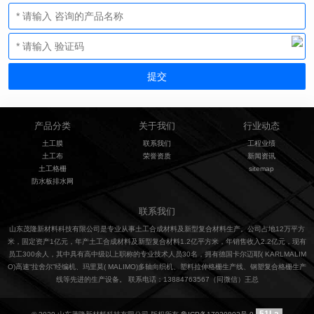
产品分类
关于我们
行业动态
土工膜
联系我们
工程业绩
土工布
荣誉资质
新闻资讯
土工格栅
sitemap
防水板排水网
联系我们
山东茂隆新材料科技有限公司是专业从事土工合成材料及新型复合材料生产。公司占地12万平方
米，固定资产1亿元，年产土工合成材料及新型复合材料1.2亿平方米，年销售收入2.2亿元，现有
员工300余人，其中具有高中级以上职称的专业技术人员30名，拥有德国卡尔迈耶( KARLMALIM
O)高速“拉舍尔”经编机、玛里莫( MALIMO)多轴向织机、塑料拉伸格栅生产线、钢塑复合格栅生产
线等先进的生产设备。 联系电话：13884763567（同微信）王总
51La