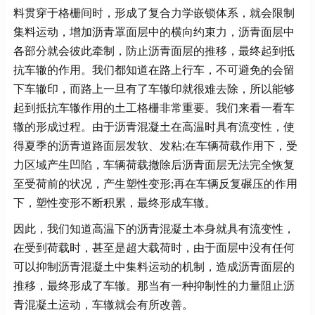
料贯穿于格栅间时，形成了复合力学嵌锁体系，就会限制
集料运动，增加沥青罩面层中的横向约束力，沥青面层中
各部分就会彼此牵制，防止沥青面层的推移，最终起到抵
抗车辙的作用。我们都知道在路上行车，不可避免的会留
下车辙印，而路上一旦有了车辙印就很难去除，所以能够
起到抵抗车辙作用的土工格栅非常重要。我们来看一看车
辙的形成过程。由于沥青混凝土在高温时具有流变性，使
得夏季的沥青道路面层发软、发粘;在车辆荷载作用下，受
力区域产生凹陷，车辆荷载撤除后沥青面层无法完全恢复
至受荷前的状况，产生塑性变形;再在车辆反复碾压的作用
下，塑性变形不断积累，最终形成车辙。
因此，我们知道高温下的沥青混凝土本身就具有流变性，
在受到荷载时，甚至是超大载荷时，由于面层中没有任何
可以抑制沥青混凝土中集料运动的机制，造成沥青面层的
推移，最终形成了车辙。那当有一种抑制性的力量阻止沥
青混凝土运动，车辙就会有所改善。