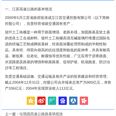
一、江苏高速公路的基本情况
2000年5月江苏省政府批准成立江苏交通控股有限公司（以下简称
控股公司），负责经营省级交通国有资产，
玻纤土工格栅
是一种用于路面增强、老路补强，加固路基及软土基
的优良土工合成材料。玻纤
土工格栅
高强无碱玻璃纤维通过国际先
进的经编工艺制成网状基材，经表面涂覆处理而制成的半刚性制
品。具有经、纬双向很高的抗拉强度和较低的延伸率，并具有耐高
温、耐低寒、抗老化、耐腐蚀等优良性能，广泛应用于沥青路面、
水泥路面及路基的增强和铁路路基、堤坝护坡、机场跑道、防沙治
沙等工程项目。
负责交通基础设施、交通运输及相关产业的投资建设和经营管理。
截止2004年12月31日，控股公司合并报表总资产为900亿元，净资
产336亿元；2004年实现营业收入112亿元。
上一篇：
论我国高速公路路基填筑技