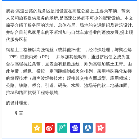
摘要:高速公路的服务区是指设置在高速公路上,主要为车辆、驾乘
人员和旅客提供服务的场所,是高速公路必不可少的配套设施。本文
简要介绍了服务区的选址、总体布局、场地的交通组织及建筑设计,
并结合目前私家用车的不断增加与自驾车旅游业的蓬勃发展,提出现
代服务区新
钢塑土工格栅
以高强钢丝（或其他纤维），经特殊处理，与聚乙烯
（PE）或聚丙烯（PP），并添加其他助剂，通过挤出使之成为复
合型高强抗拉条带，且表面有粗糙压纹，则为高强加筋土工带。由
此单带，经纵、横按一定间距编制或夹合排列，采用特殊强化粘接
的熔焊技术（超声波焊接技术）焊接其交接点而成型。应用领域：
公路、铁路、桥台、引道、码头、水坝、渣场等的软土地基加固、
挡墙和路面抗裂工程等领域。
的设计理念。
引言