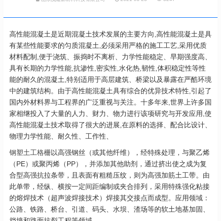
高性能混凝土是近期混凝土技术发展的主要方向,高性能混凝土是具
有某些性能要求的匀质混凝土,必须采用严格的施工工艺,采用优质
材料配制,便于浇筑、振捣时不离析、力学性能稳定、早期强度高、
具有长期的力学性能,抗渗性,密实性,水化热,韧性,体积稳定性等性
能的耐久的混凝土,特别适用于高层建筑、桥梁以及暴露在严酷环境
中的建筑结构。由于高性能混凝土具有综合的优异技术特性,引起了
国内外材料界与工程界的广泛重视与关注。十多年来,世界上许多国
家相继投入了大量的人力、财力、物力进行该项研究与开发应用,使
高性能混凝土技术取得了很大的进展,在原料的选择、配合比设计、
物理力学性能、耐久性、工作性、
钢塑土工格栅
以高强钢丝（或其他纤维），经特殊处理，与聚乙烯
（PE）或聚丙烯（PP），并添加其他助剂，通过挤出使之成为复
合型高强抗拉条带，且表面有粗糙压纹，则为高强加筋土工带。由
此单带，经纵、横按一定间距编制或夹合排列，采用特殊强化粘接
的熔焊技术（超声波焊接技术）焊接其交接点而成型。应用领域：
公路、铁路、桥台、引道、码头、水坝、渣场等的软土地基加固、
挡墙和路面抗裂工程等领域。