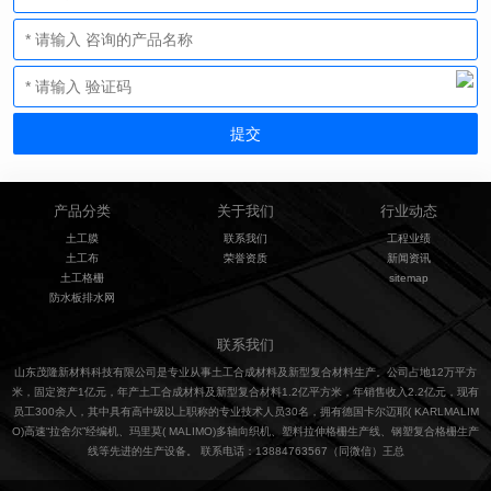
产品分类
关于我们
行业动态
土工膜
联系我们
工程业绩
土工布
荣誉资质
新闻资讯
土工格栅
sitemap
防水板排水网
联系我们
山东茂隆新材料科技有限公司是专业从事土工合成材料及新型复合材料生产。公司占地12万平方
米，固定资产1亿元，年产土工合成材料及新型复合材料1.2亿平方米，年销售收入2.2亿元，现有
员工300余人，其中具有高中级以上职称的专业技术人员30名，拥有德国卡尔迈耶( KARLMALIM
O)高速“拉舍尔”经编机、玛里莫( MALIMO)多轴向织机、塑料拉伸格栅生产线、钢塑复合格栅生产
线等先进的生产设备。 联系电话：13884763567（同微信）王总