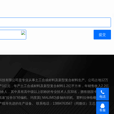
科技有限公司是专业从事土工合成材料及新型复合材料生产。公司占地12万
1亿元，年产土工合成材料及新型复合材料1.2亿平方米，年销售收入2.2亿
00余人，其中具有高中级以上职称的专业技术人员30名，拥有德国卡尔迈耶(
电话
O)高速“拉舍尔”经编机、玛里莫( MALIMO)多轴向织机、塑料拉伸格栅生产线、
线等先进的生产设备。 联系电话：13884763567（同微信）王总
客服