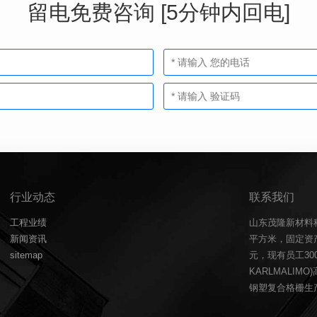
留电免费咨询 [5分钟内回电]
行业动态
联系我们
工程业绩
山东茂隆新材料
新闻资讯
平方米，固定资产
sitemap
元，现有员工3
KARLMALIM
钢塑复合格栅生产