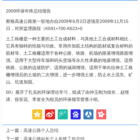
2009环保年终总结报告
察格高速公路第一驻地办自2009年6月2日进场至2009年11月15
日，对所监理路段（K591+700-K623+0
土工格栅
是一种主要的土工合成材料，与其他土工合成材料相比，
它具有独特的性能与功效。常用作加筋土结构的筋材或复合材料的
筋材等。土工格栅适用于各种公路、铁路、机场的路基增强路面增
强。适用于大型停车场和码头货场等永久性承载的地基增强。适用
铁路、公路的边坡防护。适用的涵洞增强。适用于单向拉伸土工格
栅增强后的土坡的二次增强，进一步增强土坡，防止水土流失。矿
山、坑道加固。
00）展开了扎实的环保理论学习，组成了由仲玉刚为组长，赵维
涛、徐安花、李发全为组员的环保领导督查小组。
上一篇：
高速公路个人总结
下一篇：
高速公路站长个人年终工作总结