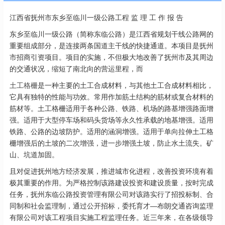
江西省抚州市东乡至临川一级公路工程 监 理 工 作 报 告
东乡至临川一级公路（简称东临公路）是江西省规划干线公路网的
重要组成部分，是连接两条国道主干线的快捷通道。本项目是抚州
市招商引资项目。项目的实施，不但极大地改善了抚州市及其周边
的交通状况，缩短了南北向的营运里程，而
土工格栅
是一种主要的土工合成材料，与其他土工合成材料相比，
它具有独特的性能与功效。常用作加筋土结构的筋材或复合材料的
筋材等。土工格栅适用于各种公路、铁路、机场的路基增强路面增
强。适用于大型停车场和码头货场等永久性承载的地基增强。适用
铁路、公路的边坡防护。适用的涵洞增强。适用于单向拉伸土工格
栅增强后的土坡的二次增强，进一步增强土坡，防止水土流失。矿
山、坑道加固。
且对促进抚州地方经济发展，推进城市化进程，改善投资环境有着
极其重要的作用。为严格控制该路建设投资和建设质量，按时完成
任务，抚州东临公路投资管理有限公司对该路实行了招投标制、合
同制和社会监理制，通过公开招标，委托育才—布朗交通咨询监理
有限公司对该工程项目实施工程监理任务。近三年来，在各级领导