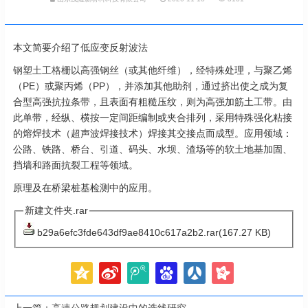
本文简要介绍了低应变反射波法
钢塑土工格栅
以高强钢丝（或其他纤维），经特殊处理，与聚乙烯
（PE）或聚丙烯（PP），并添加其他助剂，通过挤出使之成为复
合型高强抗拉条带，且表面有粗糙压纹，则为高强加筋土工带。由
此单带，经纵、横按一定间距编制或夹合排列，采用特殊强化粘接
的熔焊技术（超声波焊接技术）焊接其交接点而成型。应用领域：
公路、铁路、桥台、引道、码头、水坝、渣场等的软土地基加固、
挡墙和路面抗裂工程等领域。
原理及在桥梁桩基检测中的应用。
新建文件夹.rar
b29a6efc3fde643df9ae8410c617a2b2.rar(167.27 KB)