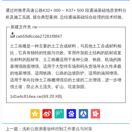
通过对衡枣高速公路K32+ 000～ K37+ 500 段通涵基础地质资料分
析及施工实践, 接合典型案例, 总结通涵基础综合处理的技术经验。
新建文件夹.rar
ceb59dfccde27281f9847
土工格栅
是一种主要的土工合成材料，与其他土工合成材料相
比，它具有独特的性能与功效。常用作加筋土结构的筋材或复
合材料的筋材等。土工格栅适用于各种公路、铁路、机场的路
基增强路面增强。适用于大型停车场和码头货场等永久性承载
的地基增强。适用铁路、公路的边坡防护。适用的涵洞增强。
适用于单向拉伸土工格栅增强后的土坡的二次增强，进一步增
强土坡，防止水土流失。矿山、坑道加固。
1d1e4c814ea.rar(69.20 KB)
上一篇：
浅析公路测量放样控制工作要点与对策