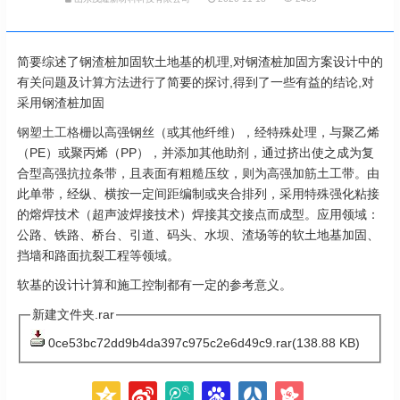
简要综述了钢渣桩加固软土地基的机理,对钢渣桩加固方案设计中的
有关问题及计算方法进行了简要的探讨,得到了一些有益的结论,对
采用钢渣桩加固
钢塑土工格栅
以高强钢丝（或其他纤维），经特殊处理，与聚乙烯
（PE）或聚丙烯（PP），并添加其他助剂，通过挤出使之成为复
合型高强抗拉条带，且表面有粗糙压纹，则为高强加筋土工带。由
此单带，经纵、横按一定间距编制或夹合排列，采用特殊强化粘接
的熔焊技术（超声波焊接技术）焊接其交接点而成型。应用领域：
公路、铁路、桥台、引道、码头、水坝、渣场等的软土地基加固、
挡墙和路面抗裂工程等领域。
软基的设计计算和施工控制都有一定的参考意义。
新建文件夹.rar
0ce53bc72dd9b4da397c975c2e6d49c9.rar(138.88 KB)