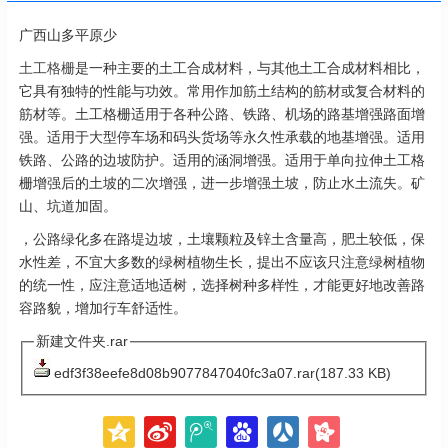
广西山多平原少
土工格栅
是一种主要的土工合成材料，与其他土工合成材料相比，
它具有独特的性能与功效。常用作加筋土结构的筋材或复合材料的
筋材等。土工格栅适用于各种公路、铁路、机场的路基增强路面增
强。适用于大型停车场和码头货场等永久性承载的地基增强。适用
铁路、公路的边坡防护。适用的涵洞增强。适用于单向拉伸土工格
栅增强后的土坡的二次增强，进一步增强土坡，防止水土流失。矿
山、坑道加固。
，公路绿化多在路堤边坡，土壤颗粒及锌土含量高，肥土较低，保
水性差，不宜大多数的绿树植物生长，提出不应该只注意绿树植物
的统一性，应注意适地适树，选择树种多样性，才能更好地改善路
容路貌，增加行车舒适性。
新建文件夹.rar
edf3f38eefe8d08b9077847040fc3a07.rar(187.33 KB)