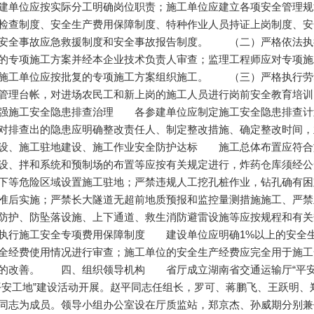
建单位应按实际分工明确岗位职责；施工单位应建立各项安全管理规
检查制度、安全生产费用保障制度、特种作业人员持证上岗制度、安
安全事故应急救援制度和安全事故报告制度。 （二）严格依法
的专项施工方案并经本企业技术负责人审查；监理工程师应对专项施
施工单位应按批复的专项施工方案组织施工。 （三）严格执行
管理台帐，对进场农民工和新上岗的施工人员进行岗前安全教育培
施工安全隐患排查治理 各参建单位应制定施工安全隐患排查计
对排查出的隐患应明确整改责任人、制定整改措施、确定整改时间
设、施工驻地建设、施工作业安全防护达标 施工总体布置应符合
设、拌和系统和预制场的布置等应按有关规定进行，炸药仓库须经公
下等危险区域设置施工驻地；严禁违规人工挖孔桩作业，钻孔确有困
准后实施；严禁长大隧道无超前地质预报和监控量测措施施工、严禁
防护、防坠落设施、上下通道、救生消防避雷设施等应按规程和
执行施工安全专项费用保障制度 建设单位应明确1%以上的安全
全经费使用情况进行审查；施工单位的安全生产经费应完全用于施工
的改善。 四、组织领导机构 省厅成立湖南省交通运输厅“平安
平安工地”建设活动开展。赵平同志任组长，罗可、蒋鹏飞、王跃明
同志为成员。领导小组办公室设在厅质监站，郑京杰、孙威期分别