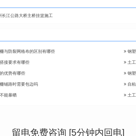
州长江公路大桥主桥挂篮施工
栅与防裂网格布的区别有哪些
钢塑
搭接要求有哪些
土工
的优势有哪些
钢塑
栅铺路时需要包边吗
自粘
不能暴晒
土工
留电免费咨询 [5分钟内回电]