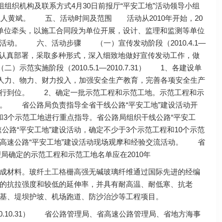
组织机构及联系方式4月30日前报厅“平安工地”活动领导小组
.com；联系人黄斌。 五、活动时间及范围 活动从2010年开始，20
设单位牵头，以施工合同段为单位开展，设计、监理和监测等单位
动。 六、活动步骤 （一）宣传发动阶段（2010.4.1—
小组，认真部署，采取多种形式，深入细致地做好宣传发动工作，做
实施阶段（2010.5.1—2010.7.31） 1、各建设单
大人力、物力、财力投入，加强安全生产教育，完善各项安全生产
执行到位。 2、确定一批示范工程和示范工地。示范工程和示
。 省公路局负责指导全省干线公路“平安工地”建设活动开
3个示范工地进行重点指导。省公路局组织干线公路“平安工
路“平安工地”建设活动，确定不少于3个示范工程和10个示范
高速公路“平安工地”建设活动现场观摩和经验交流活动。 省
局确定的示范工程和示范工地名单应在2010年
成材料。玻纤
土工格栅
高强无碱玻璃纤维通过国际先进的经编
的抗拉强度和较低的延伸率，并具有耐高温、耐低寒、抗老
基、堤坝护坡、机场跑道、防沙治沙等工程项目。
10.10.31） 省公路管理局、省高速公路管理局、省地方海事