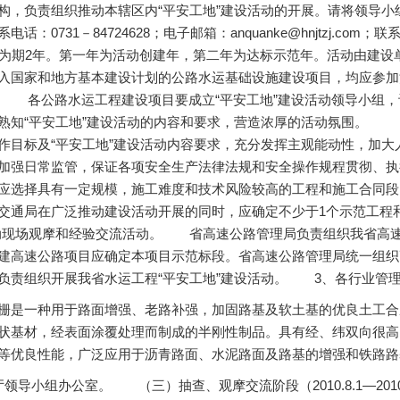
构，负责组织推动本辖区内“平安工地”建设活动的开展。请将领导小组
电话：0731－84724628；电子邮箱：anquanke@hnjtzj
，为期2年。第一年为活动创建年，第二年为达标示范年。活动由建
入国家和地方基本建设计划的公路水运基础设施建设项目，均应参加活
4.30） 各公路水运工程建设项目要成立“平安工地”建设活动领导
熟知“平安工地”建设活动的内容和要求，营造浓厚的活动氛围。 （二）示范
作目标及“平安工地”建设活动内容要求，充分发挥主观能动性，加
加强日常监管，保证各项安全生产法律法规和安全操作规程贯彻、
应选择具有一定规模，施工难度和技术风险较高的工程和施工合同段
交通局在广泛推动建设活动开展的同时，应确定不少于1个示范工程和
动现场观摩和经验交流活动。 省高速公路管理局负责组织我省高速公
建高速公路项目应确定本项目示范标段。省高速公路管理局统一组织
负责组织开展我省水运工程“平安工地”建设活动。 3、各行业管理
栅
是一种用于路面增强、老路补强，加固路基及软土基的优良土工合
状基材，经表面涂覆处理而制成的半刚性制品。具有经、纬双向很高
等优良性能，广泛应用于沥青路面、水泥路面及路基的增强和铁路路
厅领导小组办公室。 （三）抽查、观摩交流阶段（2010.8.1—20