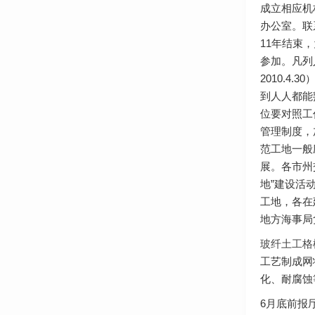
成立相应机
办公室。联系
11年结束
参加。凡列
2010.
到人人都能
位要对照工
管理制度，
范工地一般
展。各市州
地”建设活
工地，各在
地方海事局
玻纤土工格
工艺制成网
化、耐腐蚀
6月底前报