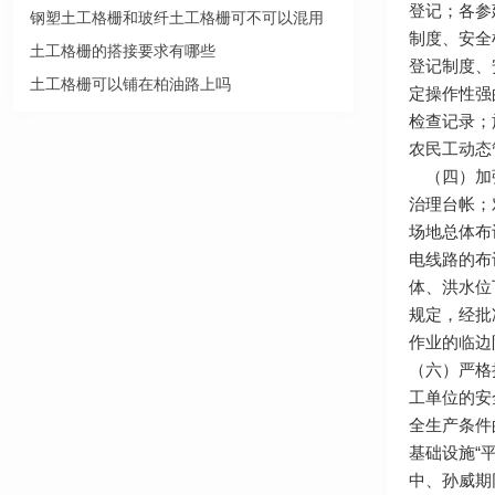
登记；各参
钢塑土工格栅和玻纤土工格栅可不可以混用
制度、安全
土工格栅的搭接要求有哪些
登记制度、
土工格栅可以铺在柏油路上吗
定操作性强
检查记录；
农民工动态
（四）加强
治理台帐；
场地总体布
电线路的布
体、洪水位
规定，经批
作业的临边
（六）严格
工单位的安
全生产条件
基础设施“
中、孙威期