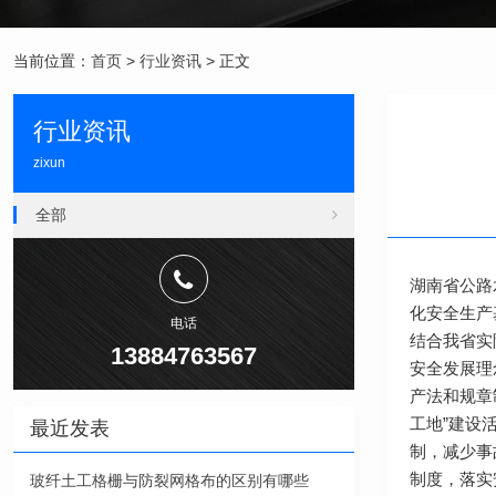
当前位置：
首页
>
行业资讯
> 正文
行业资讯
zixun
全部
湖南省公路
化安全生产
电话
结合我省实
13884763567
安全发展理
产法和规章
工地”建设
最近发表
制，减少事
制度，落实
玻纤土工格栅与防裂网格布的区别有哪些