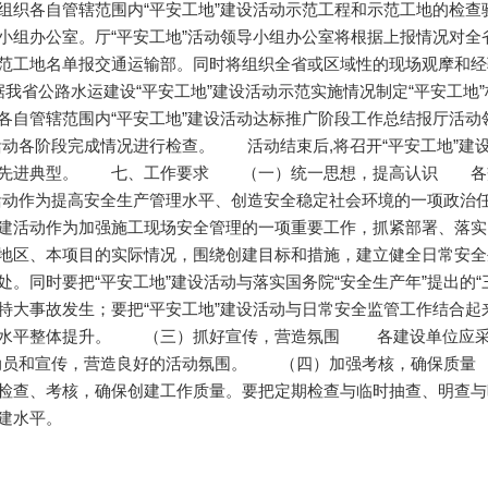
组织各自管辖范围内“平安工地”建设活动示范工程和示范工地的检查验收
小组办公室。厅“平安工地”活动领导小组办公室将根据上报情况对全
范工地名单报交通运输部。同时将组织全省或区域性的现场观摩和经验交流活
我省公路水运建设“平安工地”建设活动示范实施情况制定“平安工地”
各自管辖范围内“平安工地”建设活动达标推广阶段工作总结报厅活动领导
活动各阶段完成情况进行检查。 活动结束后,将召开“平安工地”建
先进典型。 七、工作要求 （一）统一思想，提高认识 各交
活动作为提高安全生产管理水平、创造安全稳定社会环境的一项政治任
建活动作为加强施工现场安全管理的一项重要工作，抓紧部署、
地区、本项目的实际情况，围绕创建目标和措施，建立健全日常安全
处。同时要把“平安工地”建设活动与落实国务院“安全生产年”提出的“
特大事故发生；要把“平安工地”建设活动与日常安全监管工作结合
水平整体提升。 （三）抓好宣传，营造氛围 各建设单位应采取
动员和宣传，营造良好的活动氛围。 （四）加强考核，确保质量 
检查、考核，确保创建工作质量。要把定期检查与临时抽查、明查与
建水平。