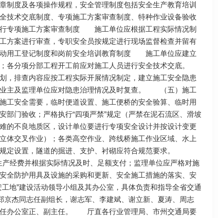
章制度及各项操作规程，安全管理制度包括安全生产教育培训
全技术交底制度、专项施工方案审查制度、特种作业设备验收
执行专项施工方案审查制度 施工单位应根据工程实际情况制
工方案进行审查，专职安全员按规定进行现场监督检查并留有
劳动用工登记制度和岗前安全培训教育制度 施工单位应建立
训；各分项分部工程开工前应对施工人员进行安全技术交底。
划，排查内容应按工程实际开展情况制定，建立施工安全隐患
，业主及监理单位应对隐患治理情况及时复查。 （五）施工
施工安全需要，临时便道设置、施工便桥的安全验算、临时用
安部门验收；严格执行“四项严禁”规定（严禁在泥石流区、滑坡
难的不良地质区，设计单位要进行专项安全设计并按设计变更
立体交叉作业）；各类高空作业、跨线桥施工作业区域、水上
有关规定设置，隧道的掘进、支护、衬砌应符合规范要求。
生产经费并根据实际情况及时、足额支付；监理单位应严格对施
安全防护用具及设施的采购和更新、安全施工措施的落实、安
工地”建设活动领导小组及其办公室，具体负责和指导全省交通
、郑京杰同志任副组长，谢志军、李建斌、谢立新、夏涛、周志
兼任办公室正、副主任。 厅直各行业管理局、市州交通局要