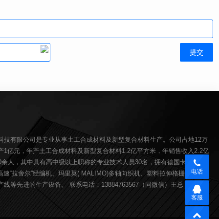
科技有限公司是专业从事土工合成材料及新型复合材料生产。公司占地12万
1亿元，年产土工合成材料及新型复合材料1.2亿平方米，年销售收入2.2亿
00余人，其中具有高中级以上职称的专业技术人员30名，拥有德国卡尔迈耶(
电话
O)高速“拉舍尔”经编机、玛里莫( MALIMO)多轴向织机、塑料拉伸格栅生产线、
线等先进的生产设备。 联系电话：13884763567（同微信）王总
客服