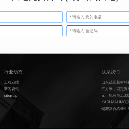
行业动态
联系我们
工程业绩
山东茂隆新材料
新闻资讯
平方米，固定资产
sitemap
元，现有员工3
KARLMALIM
钢塑复合格栅生产