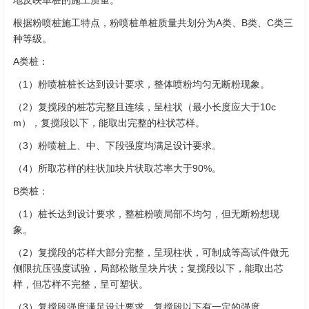
地反映单桩的施工质量。
根据粉喷桩施工特点，粉喷桩单桩质量共划分为A类、B类、C类三
种等级。
A类桩：
（1）粉喷桩桩长达到设计要求，整体喷粉均匀无断粉现象。
（2）复搅段的桩芯完整且连续，呈柱状（最小长度应大于10c
m），复搅段以下，能取出完整的柱状芯样。
（3）粉喷桩上、中、下段强度均满足设计要求。
（4）所取芯样的柱状加块片状取芯率大于90%。
B类桩：
（1）桩长达到设计要求，整桩粉喷局部不均匀，但无断粉想现
象。
（2）复搅段的芯样大部分完整，呈现柱状，可制成等高试件做无
侧限抗压强度试验，局部松散呈块片状；复搅段以下，能取出芯
样，但芯样不完整，呈可塑状。
（3）复搅段强度满足设计要求，复搅段以下有一定的强度。