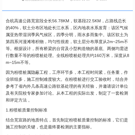
合杭高速公路芜宣段全长56.78KM，软基段22.5KM，占路线总长
的40%，软土分布区地处长江水系，区内地表水系发育：该区气候
属亚热带湿润季风气候区，四季分明，雨水多而集中。该区软土为
第四系河漫滩堆积物，均匀性很差，软土层分布厚度从2m~25m不
等。根据设计，所有桥梁的台背及小型构造物的基底、两侧均需进
行数量不等的粉喷桩处理。全线粉喷桩处理共约160万米，深度从8
m~15m不等。
因为粉喷桩属隐蔽工程，工序环节多，本工程时间紧，任务重，作
业班组多，施工控制难度较大。在粉喷桩进行交工验收时，结合并
参考了省内外几条高速公路软基处理的有关经验，并邀请设计单位
及有关院校专家参加讨论。从本工程的实际出发，制定了一套检测
和评定方法 。
1.粉喷桩质量控制标准
结合芜宣路的地质特点，首先制定粉喷桩质量控制的标准，它们是
施工控制的关键，也是最终要检测的主要指标。