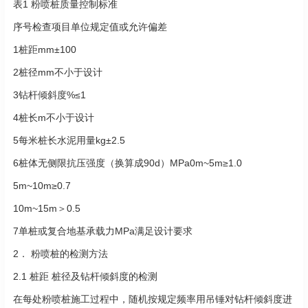
表1 粉喷桩质量控制标准
序号检查项目单位规定值或允许偏差
1桩距mm±100
2桩径mm不小于设计
3钻杆倾斜度%≤1
4桩长m不小于设计
5每米桩长水泥用量kg±2.5
6桩体无侧限抗压强度（换算成90d）MPa0m~5m≥1.0
5m~10m≥0.7
10m~15m＞0.5
7单桩或复合地基承载力MPa满足设计要求
2． 粉喷桩的检测方法
2.1 桩距 桩径及钻杆倾斜度的检测
在每处粉喷桩施工过程中，随机按规定频率用吊锤对钻杆倾斜度进