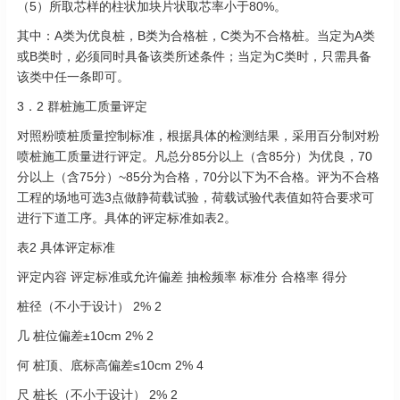
（5）所取芯样的柱状加块片状取芯率小于80%。
其中：A类为优良桩，B类为合格桩，C类为不合格桩。当定为A类
或B类时，必须同时具备该类所述条件；当定为C类时，只需具备
该类中任一条即可。
3．2 群桩施工质量评定
对照粉喷桩质量控制标准，根据具体的检测结果，采用百分制对粉
喷桩施工质量进行评定。凡总分85分以上（含85分）为优良，70
分以上（含75分）~85分为合格，70分以下为不合格。评为不合格
工程的场地可选3点做静荷载试验，荷载试验代表值如符合要求可
进行下道工序。具体的评定标准如表2。
表2 具体评定标准
评定内容 评定标准或允许偏差 抽检频率 标准分 合格率 得分
桩径（不小于设计） 2% 2
几 桩位偏差±10cm 2% 2
何 桩顶、底标高偏差≤10cm 2% 4
尺 桩长（不小于设计） 2% 2