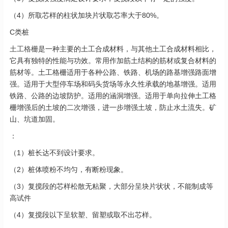
（4）所取芯样的柱状加块片状取芯率大于80%。
C类桩
土工格栅
是一种主要的土工合成材料，与其他土工合成材料相比，
它具有独特的性能与功效。常用作加筋土结构的筋材或复合材料的
筋材等。土工格栅适用于各种公路、铁路、机场的路基增强路面增
强。适用于大型停车场和码头货场等永久性承载的地基增强。适用
铁路、公路的边坡防护。适用的涵洞增强。适用于单向拉伸土工格
栅增强后的土坡的二次增强，进一步增强土坡，防止水土流失。矿
山、坑道加固。
：
（1）桩长达不到设计要求。
（2）桩体喷粉不均匀，有断粉现象。
（3）复搅段的芯样松散无粘聚，大部分呈块片状状，不能制成等
高试件
（4）复搅段以下呈软塑、留塑或取不出芯样。