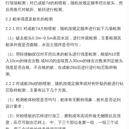
行现场检测；对已成桩7d的粉喷桩，随机按规定频率挖出桩头，然
后用卷尺对桩距、桩径进行检测。
2.2 桩体强度及桩长的检测
2.2.1 对1 对成桩7d大粉喷桩，随机按规定频率进行如下几项检测
（1）破去桩头0.3m~0.5m表层水泥，进行外观检测，主要检测其
桩体外观是否圆顺，水泥土搅拌是否均匀；
（1）用轻便触探仪对开挖出来的桩头进行强度检测，根据N10贯
入10cm的锤击次数 或N10的连续贯入30cm的锤击次数来判定桩头
强度是否合格。不合格的桩，在成桩28d后进行进行钻芯取样检
测。
2.2.2 对成桩28d的粉喷桩，随机按规定频率或对有怀疑的桩进行钻
芯取样检测，主要有以下几个方面。
（1）检测桩体粉喷是否均匀，桩体有无断粉现象，桩长是否达到
设计要求；
（2）对粉喷桩的芯样进行加工，磨制成等高试件做无侧限抗压强
度，应尽可能在芯样上、中、下三个部位各磨一组，一组三个试