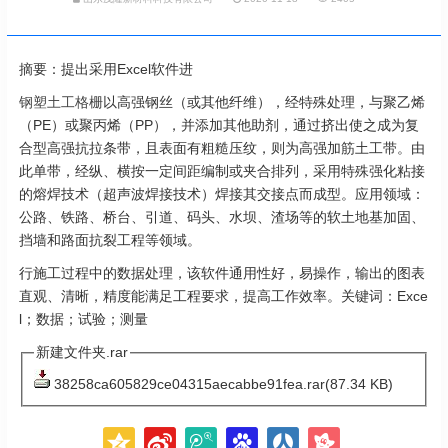
摘要：提出采用Excel软件进
钢塑土工格栅
以高强钢丝（或其他纤维），经特殊处理，与聚乙烯
（PE）或聚丙烯（PP），并添加其他助剂，通过挤出使之成为复
合型高强抗拉条带，且表面有粗糙压纹，则为高强加筋土工带。由
此单带，经纵、横按一定间距编制或夹合排列，采用特殊强化粘接
的熔焊技术（超声波焊接技术）焊接其交接点而成型。应用领域：
公路、铁路、桥台、引道、码头、水坝、渣场等的软土地基加固、
挡墙和路面抗裂工程等领域。
行施工过程中的数据处理，该软件通用性好，易操作，输出的图表
直观、清晰，精度能满足工程要求，提高工作效率。关键词：Exce
l；数据；试验；测量
新建文件夹.rar
38258ca605829ce04315aecabbe91fea.rar(87.34 KB)